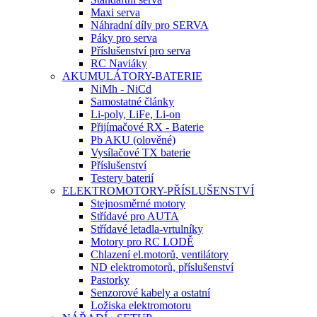
Maxi serva
Náhradní díly pro SERVA
Páky pro serva
Příslušenství pro serva
RC Naviáky
AKUMULÁTORY-BATERIE
NiMh - NiCd
Samostatné články
Li-poly, LiFe, Li-on
Přijímačové RX - Baterie
Pb AKU (olověné)
Vysílačové TX baterie
Příslušenství
Testery baterií
ELEKTROMOTORY-PŘÍSLUŠENSTVÍ
Stejnosměrné motory
Střídavé pro AUTA
Střídavé letadla-vrtulníky
Motory pro RC LODĚ
Chlazení el.motorů, ventilátory
ND elektromotorů, příslušenství
Pastorky
Senzorové kabely a ostatní
Ložiska elektromotoru