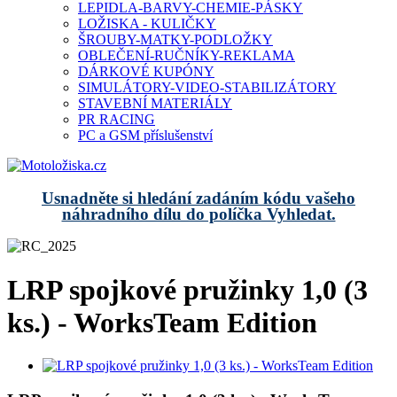
LEPIDLA-BARVY-CHEMIE-PÁSKY
LOŽISKA - KULIČKY
ŠROUBY-MATKY-PODLOŽKY
OBLEČENÍ-RUČNÍKY-REKLAMA
DÁRKOVÉ KUPÓNY
SIMULÁTORY-VIDEO-STABILIZÁTORY
STAVEBNÍ MATERIÁLY
PR RACING
PC a GSM příslušenství
Usnadněte si hledání zadáním kódu vašeho
náhradního dílu do políčka Vyhledat.
LRP spojkové pružinky 1,0 (3
ks.) - WorksTeam Edition