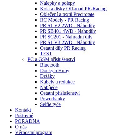
Nálepky a polepy
Kola a disky Off-road PR-Racing
Oblečení a textil Precirotate
RC Modely - PR Racing
PR S1 V2 2WD - Náhr.díly
PR SB401 4WD - Nahr.díly
PR SC201 - Náhradní díly
PR S1 V3 2WD - Náhr.díly
Ostatní díly PR Racing
TEST
PC a GSM příslušenství
Bluetooth
Docky a Huby
Držáky
Kabely a redukce
Nabíječe
Ostatní příslušenství
Powerbanky
Selfie tyče
Kontakt
Poštovné
PORADNA
O nás
Věrnostní program