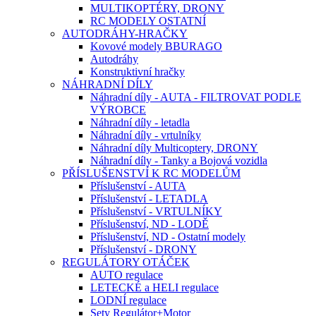
MULTIKOPTÉRY, DRONY
RC MODELY OSTATNÍ
AUTODRÁHY-HRAČKY
Kovové modely BBURAGO
Autodráhy
Konstruktivní hračky
NÁHRADNÍ DÍLY
Náhradní díly - AUTA - FILTROVAT PODLE
VÝROBCE
Náhradní díly - letadla
Náhradní díly - vrtulníky
Náhradní díly Multicoptery, DRONY
Náhradní díly - Tanky a Bojová vozidla
PŘÍSLUŠENSTVÍ K RC MODELŮM
Příslušenství - AUTA
Příslušenství - LETADLA
Příslušenství - VRTULNÍKY
Příslušenství, ND - LODĚ
Příslušenství, ND - Ostatní modely
Příslušenství - DRONY
REGULÁTORY OTÁČEK
AUTO regulace
LETECKÉ a HELI regulace
LODNÍ regulace
Sety Regulátor+Motor