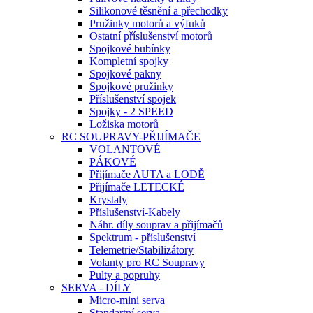
Silikonové těsnění a přechodky
Pružinky motorů a výfuků
Ostatní příslušenství motorů
Spojkové bubínky
Kompletní spojky
Spojkové pakny
Spojkové pružinky
Příslušenství spojek
Spojky - 2 SPEED
Ložiska motorů
RC SOUPRAVY-PŘIJÍMAČE
VOLANTOVÉ
PÁKOVÉ
Přijímače AUTA a LODĚ
Přijímače LETECKÉ
Krystaly
Příslušenství-Kabely
Náhr. díly souprav a přijímačů
Spektrum - příslušenství
Telemetrie/Stabilizátory
Volanty pro RC Soupravy
Pulty a popruhy
SERVA - DÍLY
Micro-mini serva
Standartní serva