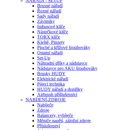
NÁŘADÍ - SETUP
Brusné nářadí
Řezné nářadí
Sady nářadí
Závitníky
Imbusové klíče
Nástrčkové klíče
TORX klíče
Kleště, Pinzety
Ploché a křížové šroubováky
Ostatní nářadí
Set-Up
Náhradní dříky a nádstavce
Nádstavce pro AKU šroubováky
Brusky HUDY
Elektrické nářadí
Pájecí technika
HUDY nářadí a doplňky
Airbrush příšlušenství
NABÍJENÍ-ZDROJE
Nabíječe
Zdroje
Balancery, vybíječe
Měniče napětí, záložní zdroje
Příslušenství