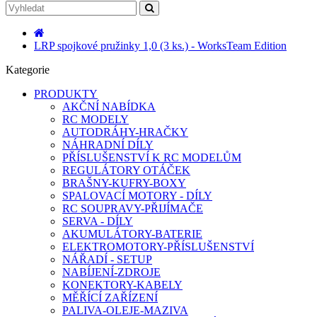
LRP spojkové pružinky 1,0 (3 ks.) - WorksTeam Edition
Kategorie
PRODUKTY
AKČNÍ NABÍDKA
RC MODELY
AUTODRÁHY-HRAČKY
NÁHRADNÍ DÍLY
PŘÍSLUŠENSTVÍ K RC MODELŮM
REGULÁTORY OTÁČEK
BRAŠNY-KUFRY-BOXY
SPALOVACÍ MOTORY - DÍLY
RC SOUPRAVY-PŘIJÍMAČE
SERVA - DÍLY
AKUMULÁTORY-BATERIE
ELEKTROMOTORY-PŘÍSLUŠENSTVÍ
NÁŘADÍ - SETUP
NABÍJENÍ-ZDROJE
KONEKTORY-KABELY
MĚŘÍCÍ ZAŘÍZENÍ
PALIVA-OLEJE-MAZIVA