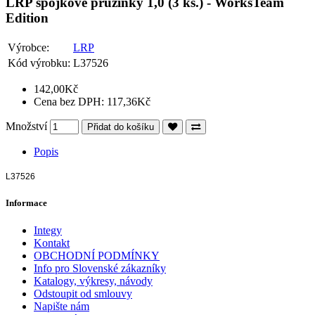
LRP spojkové pružinky 1,0 (3 ks.) - WorksTeam
Edition
Výrobce:
LRP
Kód výrobku:
L37526
142,00Kč
Cena bez DPH: 117,36Kč
Množství
Přidat do košíku
Popis
L37526
Informace
Integy
Kontakt
OBCHODNÍ PODMÍNKY
Info pro Slovenské zákazníky
Katalogy, výkresy, návody
Odstoupit od smlouvy
Napište nám