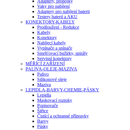
Adaptery, propojky
Vaky pro nabíjení
Adaptery pro nabíjení baterii
Testery baterií a AKU
KONEKTORY-KABELY
Prodloužení - Redukce
Kabely
Konektory
Nabíjecí kabely
Vypínače a spínače
Smršťovací bužírky, spirály
Servisní konektory
MĚŘÍCÍ ZAŘÍZENÍ
PALIVA-OLEJE-MAZIVA
Palivo
Silikonové oleje
Maziva
LEPIDLA-BARVY-CHEMIE-PÁSKY
Lepidla
Maskovací roztoky
Popisovače
Štětce
Čistící a ochranné přípravky
Barvy
Pásky