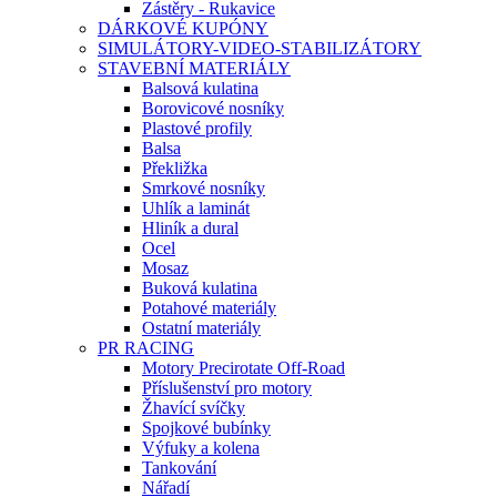
Zástěry - Rukavice
DÁRKOVÉ KUPÓNY
SIMULÁTORY-VIDEO-STABILIZÁTORY
STAVEBNÍ MATERIÁLY
Balsová kulatina
Borovicové nosníky
Plastové profily
Balsa
Překližka
Smrkové nosníky
Uhlík a laminát
Hliník a dural
Ocel
Mosaz
Buková kulatina
Potahové materiály
Ostatní materiály
PR RACING
Motory Precirotate Off-Road
Příslušenství pro motory
Žhavící svíčky
Spojkové bubínky
Výfuky a kolena
Tankování
Nářadí