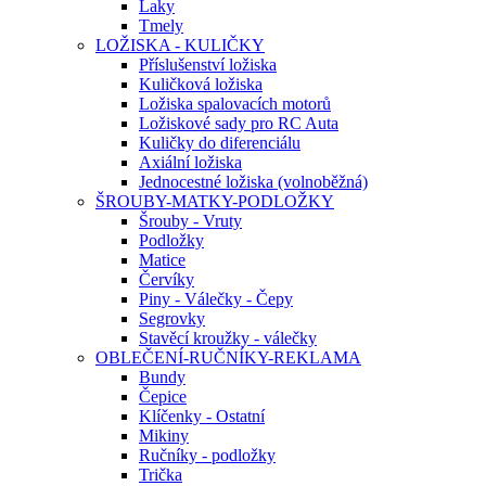
Laky
Tmely
LOŽISKA - KULIČKY
Příslušenství ložiska
Kuličková ložiska
Ložiska spalovacích motorů
Ložiskové sady pro RC Auta
Kuličky do diferenciálu
Axiální ložiska
Jednocestné ložiska (volnoběžná)
ŠROUBY-MATKY-PODLOŽKY
Šrouby - Vruty
Podložky
Matice
Červíky
Piny - Válečky - Čepy
Segrovky
Stavěcí kroužky - válečky
OBLEČENÍ-RUČNÍKY-REKLAMA
Bundy
Čepice
Klíčenky - Ostatní
Mikiny
Ručníky - podložky
Trička