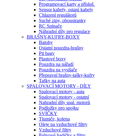
Programovací karty a přísluš.
Sensor kabely, ostaní kabely
Chlazení regulátorů
Suché zipy, oboustranky
RC Spínače
Náhradní díly pro regulace
BRAŠNY-KUFRY-BOXY
Batohy
Ostatní pouzdra-brašny
Pit bagy
Plastové boxy
Pouzdra na nářadí
Pouzdra na vysílače
Přepravní brašny-tašky-kufry
Tašky na auta
SPALOVACÍ MOTORY - DÍLY
Spalovací motory - auta
Spalovací motory - ostatní
Nahradní díly spal. motorů
Podložky pro spojku
SVÍČKY
Tlumiče, kolena
Oleje na vzduchové filtry
Vzduchové filtry
Palivové hadičky a filtry