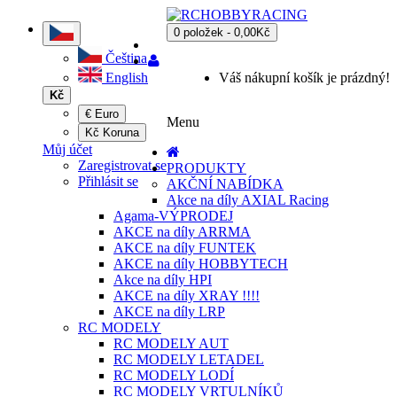
0 položek - 0,00Kč
Čeština
English
Váš nákupní košík je prázdný!
Kč
€ Euro
Menu
Kč Koruna
Můj účet
Zaregistrovat se
PRODUKTY
Přihlásit se
AKČNÍ NABÍDKA
Akce na díly AXIAL Racing
Agama-VÝPRODEJ
AKCE na díly ARRMA
AKCE na díly FUNTEK
AKCE na díly HOBBYTECH
Akce na díly HPI
AKCE na díly XRAY !!!!
AKCE na díly LRP
RC MODELY
RC MODELY AUT
RC MODELY LETADEL
RC MODELY LODÍ
RC MODELY VRTULNÍKŮ