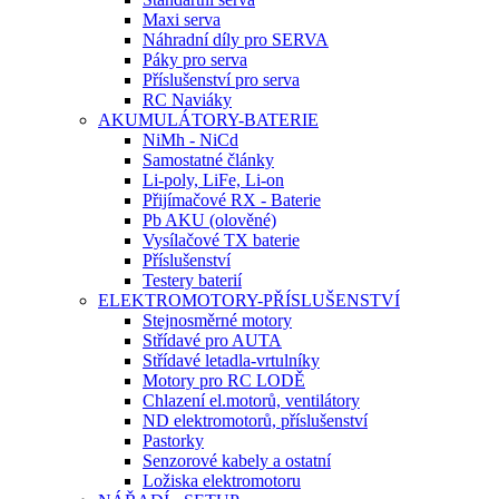
Maxi serva
Náhradní díly pro SERVA
Páky pro serva
Příslušenství pro serva
RC Naviáky
AKUMULÁTORY-BATERIE
NiMh - NiCd
Samostatné články
Li-poly, LiFe, Li-on
Přijímačové RX - Baterie
Pb AKU (olověné)
Vysílačové TX baterie
Příslušenství
Testery baterií
ELEKTROMOTORY-PŘÍSLUŠENSTVÍ
Stejnosměrné motory
Střídavé pro AUTA
Střídavé letadla-vrtulníky
Motory pro RC LODĚ
Chlazení el.motorů, ventilátory
ND elektromotorů, příslušenství
Pastorky
Senzorové kabely a ostatní
Ložiska elektromotoru