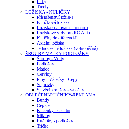
Laky
Tmely
LOŽISKA - KULIČKY
Příslušenství ložiska
Kuličková ložiska
Ložiska spalovacích motorů
Ložiskové sady pro RC Auta
Kuličky do diferenciálu
Axiální ložiska
Jednocestné ložiska (volnoběžná)
ŠROUBY-MATKY-PODLOŽKY
Šrouby - Vruty
Podložky
Matice
Červíky
Piny - Válečky - Čepy
Segrovky
Stavěcí kroužky - válečky
OBLEČENÍ-RUČNÍKY-REKLAMA
Bundy
Čepice
Klíčenky - Ostatní
Mikiny
Ručníky - podložky
Trička