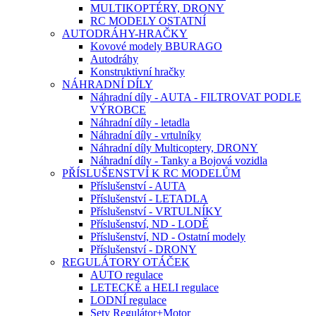
MULTIKOPTÉRY, DRONY
RC MODELY OSTATNÍ
AUTODRÁHY-HRAČKY
Kovové modely BBURAGO
Autodráhy
Konstruktivní hračky
NÁHRADNÍ DÍLY
Náhradní díly - AUTA - FILTROVAT PODLE
VÝROBCE
Náhradní díly - letadla
Náhradní díly - vrtulníky
Náhradní díly Multicoptery, DRONY
Náhradní díly - Tanky a Bojová vozidla
PŘÍSLUŠENSTVÍ K RC MODELŮM
Příslušenství - AUTA
Příslušenství - LETADLA
Příslušenství - VRTULNÍKY
Příslušenství, ND - LODĚ
Příslušenství, ND - Ostatní modely
Příslušenství - DRONY
REGULÁTORY OTÁČEK
AUTO regulace
LETECKÉ a HELI regulace
LODNÍ regulace
Sety Regulátor+Motor