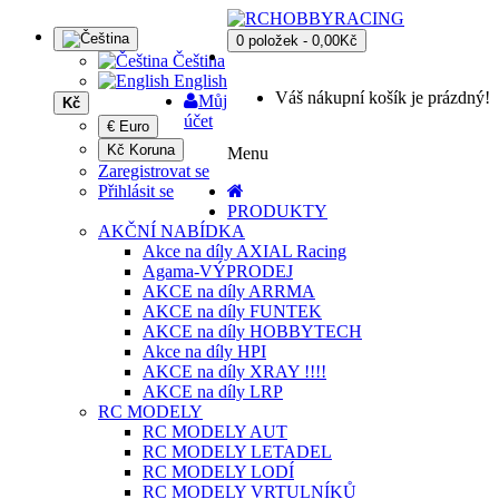
0 položek - 0,00Kč
Čeština
English
Váš nákupní košík je prázdný!
Můj
Kč
účet
€ Euro
Kč Koruna
Menu
Zaregistrovat se
Přihlásit se
PRODUKTY
AKČNÍ NABÍDKA
Akce na díly AXIAL Racing
Agama-VÝPRODEJ
AKCE na díly ARRMA
AKCE na díly FUNTEK
AKCE na díly HOBBYTECH
Akce na díly HPI
AKCE na díly XRAY !!!!
AKCE na díly LRP
RC MODELY
RC MODELY AUT
RC MODELY LETADEL
RC MODELY LODÍ
RC MODELY VRTULNÍKŮ