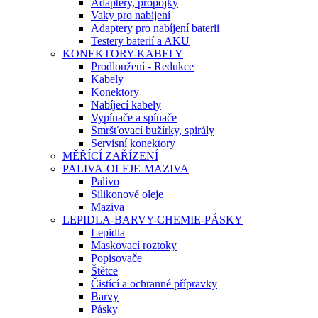
Adaptery, propojky
Vaky pro nabíjení
Adaptery pro nabíjení baterii
Testery baterií a AKU
KONEKTORY-KABELY
Prodloužení - Redukce
Kabely
Konektory
Nabíjecí kabely
Vypínače a spínače
Smršťovací bužírky, spirály
Servisní konektory
MĚŘÍCÍ ZAŘÍZENÍ
PALIVA-OLEJE-MAZIVA
Palivo
Silikonové oleje
Maziva
LEPIDLA-BARVY-CHEMIE-PÁSKY
Lepidla
Maskovací roztoky
Popisovače
Štětce
Čistící a ochranné přípravky
Barvy
Pásky