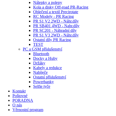
Nálepky a polepy
Kola a disky Off-road PR-Racing
Oblečení a textil Precirotate
RC Modely - PR Racing
PR S1 V2 2WD - Náhr.díly
PR SB401 4WD - Nahr.díly
PR SC201 - Náhradní díly
PR S1 V3 2WD - Náhr.díly
Ostatní díly PR Racing
TEST
PC a GSM příslušenství
Bluetooth
Docky a Huby
Držáky
Kabely a redukce
Nabíječe
Ostatní příslušenství
Powerbanky
Selfie tyče
Kontakt
Poštovné
PORADNA
O nás
Věrnostní program