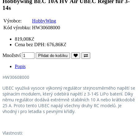
Hobbywing BEC 10A HV Air UBEC Regler für 3-
14s
Výrobce:
HobbyWing
Kód výrobku:
HW30608000
819,00Kč
Cena bez DPH: 676,86Kč
Množství
Přidat do košíku
Popis
HW30608000
UBEC využívá vysoce výkonný regulátor stejnosměrného napětí se
spínacím modulem, který odebírá napětí z 3-14S LiPo baterií. Díky
němu regulátor dodává extrémně stabilních 10 A nebo krátkodobě
25 A. Proto tento UBEC napájí všechny druhy RC modelů. Je
vhodný i pro letadla s pevnými křídly.
Vlastnosti: