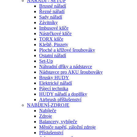
NÁŘADÍ - SETUP
Brusné nářadí
Řezné nářadí
Sady nářadí
Závitníky
Imbusové klíče
Nástrčkové klíče
TORX klíče
Kleště, Pinzety
Ploché a křížové šroubováky
Ostatní nářadí
Set-Up
Náhradní dříky a nádstavce
Nádstavce pro AKU šroubováky
Brusky HUDY
Elektrické nářadí
Pájecí technika
HUDY nářadí a doplňky
Airbrush příšlušenství
NABÍJENÍ-ZDROJE
Nabíječe
Zdroje
Balancery, vybíječe
Měniče napětí, záložní zdroje
Příslušenství