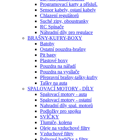
Programovací karty a přísluš.
Sensor kabely, ostaní kabely
Chlazení regulátorů
Suché zipy, oboustranky
RC Spínače
Náhradní díly pro regulace
BRAŠNY-KUFRY-BOXY
Batohy
Ostatní pouzdra-brašny
Pit bagy
Plastové boxy
Pouzdra na nářadí
Pouzdra na vysílače
Přepravní brašny-tašky-kufry
Tašky na auta
SPALOVACÍ MOTORY - DÍLY
Spalovací motory - auta
Spalovací motory - ostatní
Nahradní díly spal. motorů
Podložky pro spojku
SVÍČKY
Tlumiče, kolena
Oleje na vzduchové filtry
Vzduchové filtry
Palivové hadičky a filtry