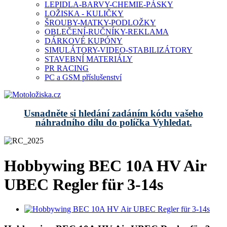
LEPIDLA-BARVY-CHEMIE-PÁSKY
LOŽISKA - KULIČKY
ŠROUBY-MATKY-PODLOŽKY
OBLEČENÍ-RUČNÍKY-REKLAMA
DÁRKOVÉ KUPÓNY
SIMULÁTORY-VIDEO-STABILIZÁTORY
STAVEBNÍ MATERIÁLY
PR RACING
PC a GSM příslušenství
Usnadněte si hledání zadáním kódu vašeho
náhradního dílu do políčka Vyhledat.
Hobbywing BEC 10A HV Air
UBEC Regler für 3-14s