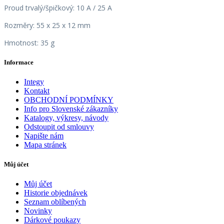
Proud trvalý/špičkový: 10 A / 25 A
Rozměry: 55 x 25 x 12 mm
Hmotnost: 35 g
Informace
Integy
Kontakt
OBCHODNÍ PODMÍNKY
Info pro Slovenské zákazníky
Katalogy, výkresy, návody
Odstoupit od smlouvy
Napište nám
Mapa stránek
Můj účet
Můj účet
Historie objednávek
Seznam oblíbených
Novinky
Dárkové poukazy