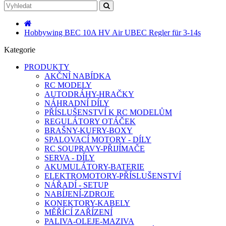
Hobbywing BEC 10A HV Air UBEC Regler für 3-14s
Kategorie
PRODUKTY
AKČNÍ NABÍDKA
RC MODELY
AUTODRÁHY-HRAČKY
NÁHRADNÍ DÍLY
PŘÍSLUŠENSTVÍ K RC MODELŮM
REGULÁTORY OTÁČEK
BRAŠNY-KUFRY-BOXY
SPALOVACÍ MOTORY - DÍLY
RC SOUPRAVY-PŘIJÍMAČE
SERVA - DÍLY
AKUMULÁTORY-BATERIE
ELEKTROMOTORY-PŘÍSLUŠENSTVÍ
NÁŘADÍ - SETUP
NABÍJENÍ-ZDROJE
KONEKTORY-KABELY
MĚŘÍCÍ ZAŘÍZENÍ
PALIVA-OLEJE-MAZIVA