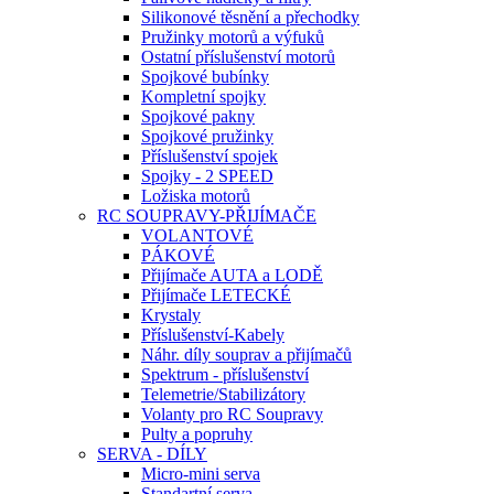
Silikonové těsnění a přechodky
Pružinky motorů a výfuků
Ostatní příslušenství motorů
Spojkové bubínky
Kompletní spojky
Spojkové pakny
Spojkové pružinky
Příslušenství spojek
Spojky - 2 SPEED
Ložiska motorů
RC SOUPRAVY-PŘIJÍMAČE
VOLANTOVÉ
PÁKOVÉ
Přijímače AUTA a LODĚ
Přijímače LETECKÉ
Krystaly
Příslušenství-Kabely
Náhr. díly souprav a přijímačů
Spektrum - příslušenství
Telemetrie/Stabilizátory
Volanty pro RC Soupravy
Pulty a popruhy
SERVA - DÍLY
Micro-mini serva
Standartní serva