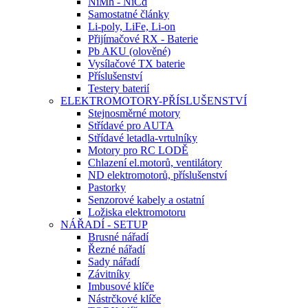
NiMh - NiCd
Samostatné články
Li-poly, LiFe, Li-on
Přijímačové RX - Baterie
Pb AKU (olověné)
Vysílačové TX baterie
Příslušenství
Testery baterií
ELEKTROMOTORY-PŘÍSLUŠENSTVÍ
Stejnosměrné motory
Střídavé pro AUTA
Střídavé letadla-vrtulníky
Motory pro RC LODĚ
Chlazení el.motorů, ventilátory
ND elektromotorů, příslušenství
Pastorky
Senzorové kabely a ostatní
Ložiska elektromotoru
NÁŘADÍ - SETUP
Brusné nářadí
Řezné nářadí
Sady nářadí
Závitníky
Imbusové klíče
Nástrčkové klíče