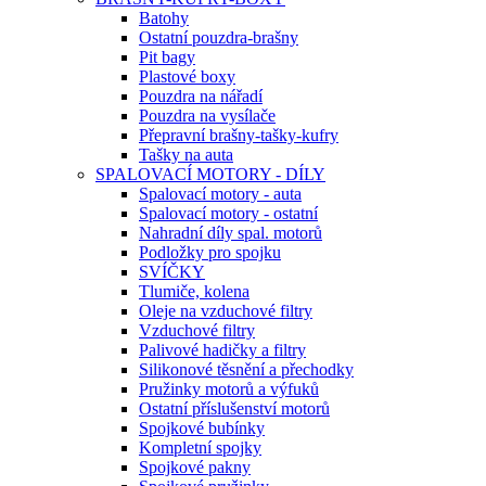
Batohy
Ostatní pouzdra-brašny
Pit bagy
Plastové boxy
Pouzdra na nářadí
Pouzdra na vysílače
Přepravní brašny-tašky-kufry
Tašky na auta
SPALOVACÍ MOTORY - DÍLY
Spalovací motory - auta
Spalovací motory - ostatní
Nahradní díly spal. motorů
Podložky pro spojku
SVÍČKY
Tlumiče, kolena
Oleje na vzduchové filtry
Vzduchové filtry
Palivové hadičky a filtry
Silikonové těsnění a přechodky
Pružinky motorů a výfuků
Ostatní příslušenství motorů
Spojkové bubínky
Kompletní spojky
Spojkové pakny