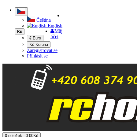
Čeština
English
Můj
Kč
účet
€ Euro
Kč Koruna
Zaregistrovat se
Přihlásit se
0 položek - 0,00Kč