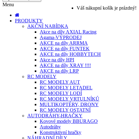
Menu
Váš nákupní košík je prázdný!
PRODUKTY
AKČNÍ NABÍDKA
Akce na díly AXIAL Racing
Agama-VÝPRODEJ
AKCE na díly ARRMA
AKCE na díly FUNTEK
AKCE na díly HOBBYTECH
Akce na díly HPI
AKCE na díly XRAY !!!!
AKCE na díly LRP
RC MODELY
RC MODELY AUT
RC MODELY LETADEL
RC MODELY LODÍ
RC MODELY VRTULNÍKŮ
MULTIKOPTÉRY, DRONY
RC MODELY OSTATNÍ
AUTODRÁHY-HRAČKY
Kovové modely BBURAGO
Autodráhy
Konstruktivní hračky
NÁHRADNÍ DÍLY