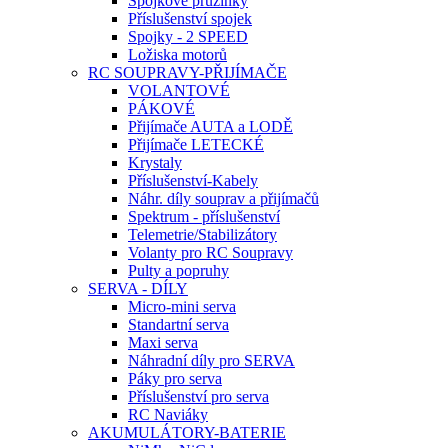
Spojkové pružinky
Příslušenství spojek
Spojky - 2 SPEED
Ložiska motorů
RC SOUPRAVY-PŘIJÍMAČE
VOLANTOVÉ
PÁKOVÉ
Přijímače AUTA a LODĚ
Přijímače LETECKÉ
Krystaly
Příslušenství-Kabely
Náhr. díly souprav a přijímačů
Spektrum - příslušenství
Telemetrie/Stabilizátory
Volanty pro RC Soupravy
Pulty a popruhy
SERVA - DÍLY
Micro-mini serva
Standartní serva
Maxi serva
Náhradní díly pro SERVA
Páky pro serva
Příslušenství pro serva
RC Naviáky
AKUMULÁTORY-BATERIE