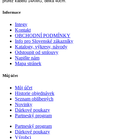
průřez kabelu 14AWG, délka 40cm.
Informace
Integy
Kontakt
OBCHODNÍ PODMÍNKY
Info pro Slovenské zákazníky
Katalogy, výkresy, návody
Odstoupit od smlouvy
Napište nám
Mapa stránek
Můj účet
Můj účet
Historie objednávek
Seznam oblíbených
Novinky
Dárkové poukazy
Partneský program
Partneský program
Dárkové poukazy
Výrobci