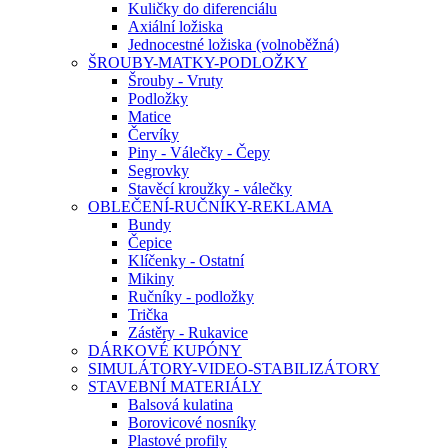
Kuličky do diferenciálu
Axiální ložiska
Jednocestné ložiska (volnoběžná)
ŠROUBY-MATKY-PODLOŽKY
Šrouby - Vruty
Podložky
Matice
Červíky
Piny - Válečky - Čepy
Segrovky
Stavěcí kroužky - válečky
OBLEČENÍ-RUČNÍKY-REKLAMA
Bundy
Čepice
Klíčenky - Ostatní
Mikiny
Ručníky - podložky
Trička
Zástěry - Rukavice
DÁRKOVÉ KUPÓNY
SIMULÁTORY-VIDEO-STABILIZÁTORY
STAVEBNÍ MATERIÁLY
Balsová kulatina
Borovicové nosníky
Plastové profily