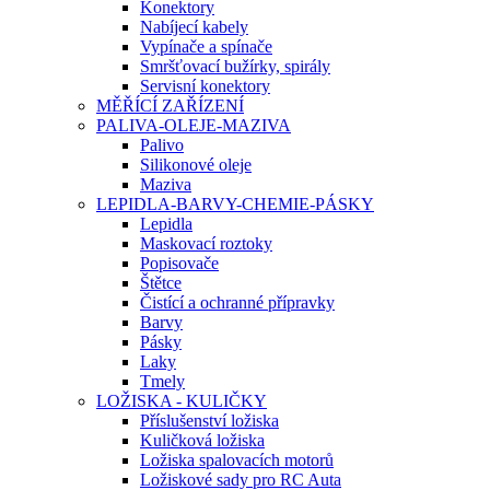
Konektory
Nabíjecí kabely
Vypínače a spínače
Smršťovací bužírky, spirály
Servisní konektory
MĚŘÍCÍ ZAŘÍZENÍ
PALIVA-OLEJE-MAZIVA
Palivo
Silikonové oleje
Maziva
LEPIDLA-BARVY-CHEMIE-PÁSKY
Lepidla
Maskovací roztoky
Popisovače
Štětce
Čistící a ochranné přípravky
Barvy
Pásky
Laky
Tmely
LOŽISKA - KULIČKY
Příslušenství ložiska
Kuličková ložiska
Ložiska spalovacích motorů
Ložiskové sady pro RC Auta