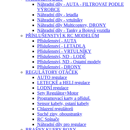
Náhradní díly - AUTA - FILTROVAT PODLE
VÝROBCE
Náhradní díly - letadla
Náhradní díly - vrtulníky
Náhradní díly Multicoptery, DRONY
Náhradní díly - Tanky a Bojová vozidla
PŘÍSLUŠENSTVÍ K RC MODELŮM
Příslušenství - AUTA
Příslušenství - LETADLA
Příslušenství - VRTULNÍKY
Příslušenství, ND - LODĚ
Příslušenství, ND - Ostatní modely
Příslušenství - DRONY
REGULÁTORY OTÁČEK
AUTO regulace
LETECKÉ a HELI regulace
LODNÍ regulace
Sety Regulátor+Motor
Programovací karty a přísluš.
Sensor kabely, ostaní kabely
Chlazení regulátorů
Suché zipy, oboustranky
RC Spínače
Náhradní díly pro regulace
BRAŠNY-KUFRY-BOXY