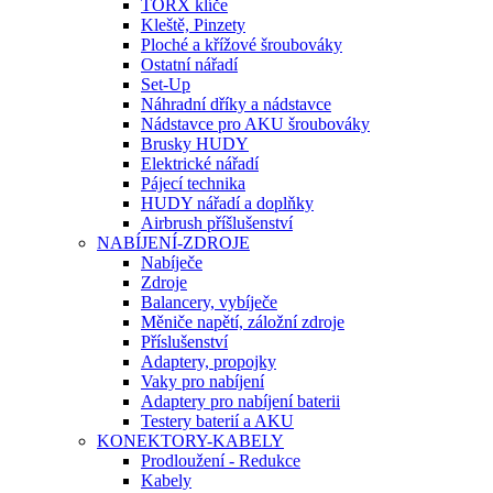
TORX klíče
Kleště, Pinzety
Ploché a křížové šroubováky
Ostatní nářadí
Set-Up
Náhradní dříky a nádstavce
Nádstavce pro AKU šroubováky
Brusky HUDY
Elektrické nářadí
Pájecí technika
HUDY nářadí a doplňky
Airbrush příšlušenství
NABÍJENÍ-ZDROJE
Nabíječe
Zdroje
Balancery, vybíječe
Měniče napětí, záložní zdroje
Příslušenství
Adaptery, propojky
Vaky pro nabíjení
Adaptery pro nabíjení baterii
Testery baterií a AKU
KONEKTORY-KABELY
Prodloužení - Redukce
Kabely