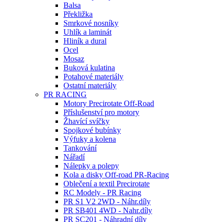
Balsa
Překližka
Smrkové nosníky
Uhlík a laminát
Hliník a dural
Ocel
Mosaz
Buková kulatina
Potahové materiály
Ostatní materiály
PR RACING
Motory Precirotate Off-Road
Příslušenství pro motory
Žhavící svíčky
Spojkové bubínky
Výfuky a kolena
Tankování
Nářadí
Nálepky a polepy
Kola a disky Off-road PR-Racing
Oblečení a textil Precirotate
RC Modely - PR Racing
PR S1 V2 2WD - Náhr.díly
PR SB401 4WD - Nahr.díly
PR SC201 - Náhradní díly