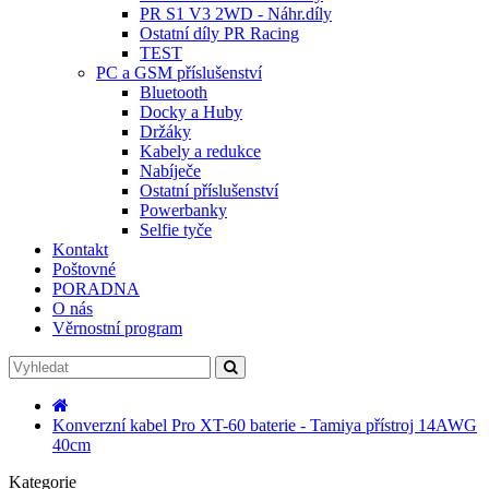
PR S1 V3 2WD - Náhr.díly
Ostatní díly PR Racing
TEST
PC a GSM příslušenství
Bluetooth
Docky a Huby
Držáky
Kabely a redukce
Nabíječe
Ostatní příslušenství
Powerbanky
Selfie tyče
Kontakt
Poštovné
PORADNA
O nás
Věrnostní program
Konverzní kabel Pro XT-60 baterie - Tamiya přístroj 14AWG
40cm
Kategorie