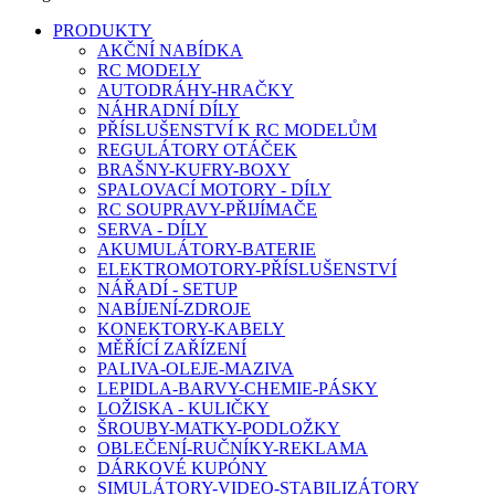
PRODUKTY
AKČNÍ NABÍDKA
RC MODELY
AUTODRÁHY-HRAČKY
NÁHRADNÍ DÍLY
PŘÍSLUŠENSTVÍ K RC MODELŮM
REGULÁTORY OTÁČEK
BRAŠNY-KUFRY-BOXY
SPALOVACÍ MOTORY - DÍLY
RC SOUPRAVY-PŘIJÍMAČE
SERVA - DÍLY
AKUMULÁTORY-BATERIE
ELEKTROMOTORY-PŘÍSLUŠENSTVÍ
NÁŘADÍ - SETUP
NABÍJENÍ-ZDROJE
KONEKTORY-KABELY
MĚŘÍCÍ ZAŘÍZENÍ
PALIVA-OLEJE-MAZIVA
LEPIDLA-BARVY-CHEMIE-PÁSKY
LOŽISKA - KULIČKY
ŠROUBY-MATKY-PODLOŽKY
OBLEČENÍ-RUČNÍKY-REKLAMA
DÁRKOVÉ KUPÓNY
SIMULÁTORY-VIDEO-STABILIZÁTORY