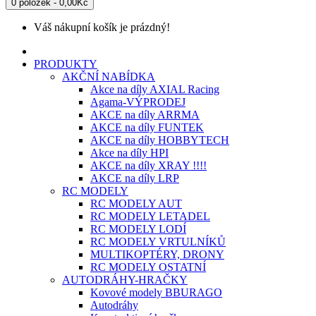
0 položek - 0,00Kč
Váš nákupní košík je prázdný!
PRODUKTY
AKČNÍ NABÍDKA
Akce na díly AXIAL Racing
Agama-VÝPRODEJ
AKCE na díly ARRMA
AKCE na díly FUNTEK
AKCE na díly HOBBYTECH
Akce na díly HPI
AKCE na díly XRAY !!!!
AKCE na díly LRP
RC MODELY
RC MODELY AUT
RC MODELY LETADEL
RC MODELY LODÍ
RC MODELY VRTULNÍKŮ
MULTIKOPTÉRY, DRONY
RC MODELY OSTATNÍ
AUTODRÁHY-HRAČKY
Kovové modely BBURAGO
Autodráhy