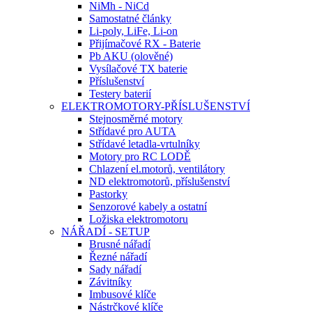
NiMh - NiCd
Samostatné články
Li-poly, LiFe, Li-on
Přijímačové RX - Baterie
Pb AKU (olověné)
Vysílačové TX baterie
Příslušenství
Testery baterií
ELEKTROMOTORY-PŘÍSLUŠENSTVÍ
Stejnosměrné motory
Střídavé pro AUTA
Střídavé letadla-vrtulníky
Motory pro RC LODĚ
Chlazení el.motorů, ventilátory
ND elektromotorů, příslušenství
Pastorky
Senzorové kabely a ostatní
Ložiska elektromotoru
NÁŘADÍ - SETUP
Brusné nářadí
Řezné nářadí
Sady nářadí
Závitníky
Imbusové klíče
Nástrčkové klíče