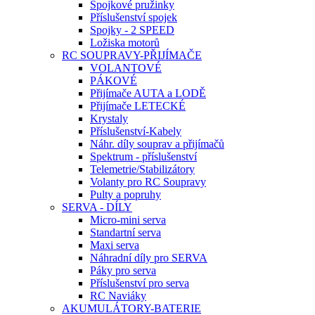
Spojkové pružinky
Příslušenství spojek
Spojky - 2 SPEED
Ložiska motorů
RC SOUPRAVY-PŘIJÍMAČE
VOLANTOVÉ
PÁKOVÉ
Přijímače AUTA a LODĚ
Přijímače LETECKÉ
Krystaly
Příslušenství-Kabely
Náhr. díly souprav a přijímačů
Spektrum - příslušenství
Telemetrie/Stabilizátory
Volanty pro RC Soupravy
Pulty a popruhy
SERVA - DÍLY
Micro-mini serva
Standartní serva
Maxi serva
Náhradní díly pro SERVA
Páky pro serva
Příslušenství pro serva
RC Naviáky
AKUMULÁTORY-BATERIE