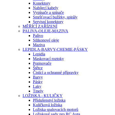
Konektory
Nabíjecí kabely
Vypínače a spínače
Smršťovací bužírky, spirály
Servisní konektory
MĚŘÍCÍ ZAŘÍZENÍ
PALIVA-OLEJE-MAZIVA
Palivo
Silikonové oleje
Maziva
LEPIDLA-BARVY-CHEMIE-PÁSKY
Lepidla
Maskovací roztoky
Popisovače
Štětce
Čistící a ochranné přípravky
Barvy
Pásky
Laky
Tmely
LOŽISKA - KULIČKY
Příslušenství ložiska
Kuličková ložiska
Ložiska spalovacích motorů
Ložiskové sady pro RC Auta