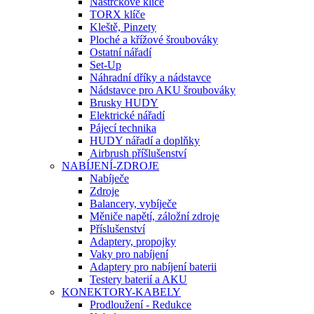
Nástrčkové klíče
TORX klíče
Kleště, Pinzety
Ploché a křížové šroubováky
Ostatní nářadí
Set-Up
Náhradní dříky a nádstavce
Nádstavce pro AKU šroubováky
Brusky HUDY
Elektrické nářadí
Pájecí technika
HUDY nářadí a doplňky
Airbrush příšlušenství
NABÍJENÍ-ZDROJE
Nabíječe
Zdroje
Balancery, vybíječe
Měniče napětí, záložní zdroje
Příslušenství
Adaptery, propojky
Vaky pro nabíjení
Adaptery pro nabíjení baterii
Testery baterií a AKU
KONEKTORY-KABELY
Prodloužení - Redukce