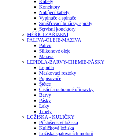
Kabely
Konektory
Nabíjecí kabely
Vypínače a spínače
Smršťovací bužírky, spirály
Servisní konektory
MĚŘÍCÍ ZAŘÍZENÍ
PALIVA-OLEJE-MAZIVA
Palivo
Silikonové oleje
Maziva
LEPIDLA-BARVY-CHEMIE-PÁSKY
Lepidla
Maskovací roztoky
Popisovače
Štětce
Čistící a ochranné přípravky
Barvy
Pásky
Laky
Tmely
LOŽISKA - KULIČKY
Příslušenství ložiska
Kuličková ložiska
Ložiska spalovacích motorů