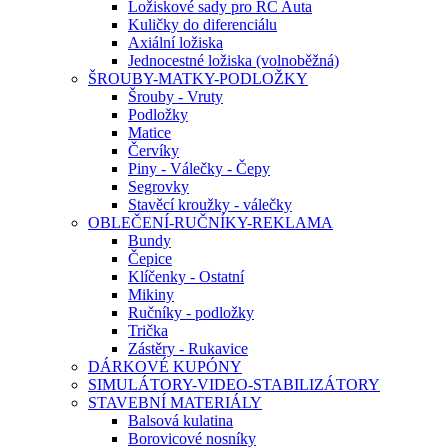
Ložiskové sady pro RC Auta
Kuličky do diferenciálu
Axiální ložiska
Jednocestné ložiska (volnoběžná)
ŠROUBY-MATKY-PODLOŽKY
Šrouby - Vruty
Podložky
Matice
Červíky
Piny - Válečky - Čepy
Segrovky
Stavěcí kroužky - válečky
OBLEČENÍ-RUČNÍKY-REKLAMA
Bundy
Čepice
Klíčenky - Ostatní
Mikiny
Ručníky - podložky
Trička
Zástěry - Rukavice
DÁRKOVÉ KUPÓNY
SIMULÁTORY-VIDEO-STABILIZÁTORY
STAVEBNÍ MATERIÁLY
Balsová kulatina
Borovicové nosníky