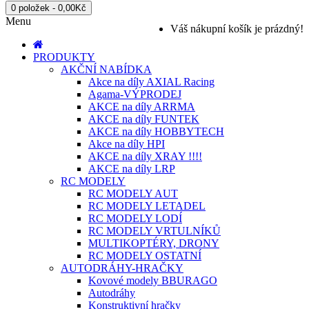
0 položek - 0,00Kč
Menu
Váš nákupní košík je prázdný!
PRODUKTY
AKČNÍ NABÍDKA
Akce na díly AXIAL Racing
Agama-VÝPRODEJ
AKCE na díly ARRMA
AKCE na díly FUNTEK
AKCE na díly HOBBYTECH
Akce na díly HPI
AKCE na díly XRAY !!!!
AKCE na díly LRP
RC MODELY
RC MODELY AUT
RC MODELY LETADEL
RC MODELY LODÍ
RC MODELY VRTULNÍKŮ
MULTIKOPTÉRY, DRONY
RC MODELY OSTATNÍ
AUTODRÁHY-HRAČKY
Kovové modely BBURAGO
Autodráhy
Konstruktivní hračky