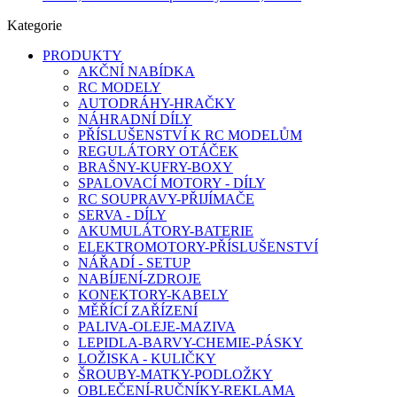
Kategorie
PRODUKTY
AKČNÍ NABÍDKA
RC MODELY
AUTODRÁHY-HRAČKY
NÁHRADNÍ DÍLY
PŘÍSLUŠENSTVÍ K RC MODELŮM
REGULÁTORY OTÁČEK
BRAŠNY-KUFRY-BOXY
SPALOVACÍ MOTORY - DÍLY
RC SOUPRAVY-PŘIJÍMAČE
SERVA - DÍLY
AKUMULÁTORY-BATERIE
ELEKTROMOTORY-PŘÍSLUŠENSTVÍ
NÁŘADÍ - SETUP
NABÍJENÍ-ZDROJE
KONEKTORY-KABELY
MĚŘÍCÍ ZAŘÍZENÍ
PALIVA-OLEJE-MAZIVA
LEPIDLA-BARVY-CHEMIE-PÁSKY
LOŽISKA - KULIČKY
ŠROUBY-MATKY-PODLOŽKY
OBLEČENÍ-RUČNÍKY-REKLAMA