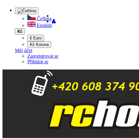
Čeština
English
Kč
€ Euro
Kč Koruna
Můj účet
Zaregistrovat se
Přihlásit se