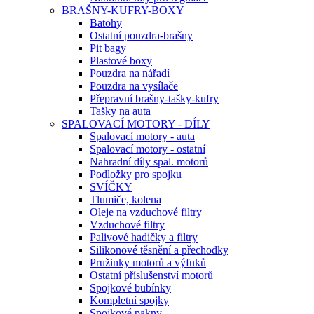
BRAŠNY-KUFRY-BOXY
Batohy
Ostatní pouzdra-brašny
Pit bagy
Plastové boxy
Pouzdra na nářadí
Pouzdra na vysílače
Přepravní brašny-tašky-kufry
Tašky na auta
SPALOVACÍ MOTORY - DÍLY
Spalovací motory - auta
Spalovací motory - ostatní
Nahradní díly spal. motorů
Podložky pro spojku
SVÍČKY
Tlumiče, kolena
Oleje na vzduchové filtry
Vzduchové filtry
Palivové hadičky a filtry
Silikonové těsnění a přechodky
Pružinky motorů a výfuků
Ostatní příslušenství motorů
Spojkové bubínky
Kompletní spojky
Spojkové pakny