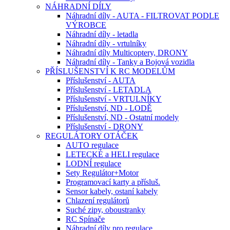
NÁHRADNÍ DÍLY
Náhradní díly - AUTA - FILTROVAT PODLE
VÝROBCE
Náhradní díly - letadla
Náhradní díly - vrtulníky
Náhradní díly Multicoptery, DRONY
Náhradní díly - Tanky a Bojová vozidla
PŘÍSLUŠENSTVÍ K RC MODELŮM
Příslušenství - AUTA
Příslušenství - LETADLA
Příslušenství - VRTULNÍKY
Příslušenství, ND - LODĚ
Příslušenství, ND - Ostatní modely
Příslušenství - DRONY
REGULÁTORY OTÁČEK
AUTO regulace
LETECKÉ a HELI regulace
LODNÍ regulace
Sety Regulátor+Motor
Programovací karty a přísluš.
Sensor kabely, ostaní kabely
Chlazení regulátorů
Suché zipy, oboustranky
RC Spínače
Náhradní díly pro regulace