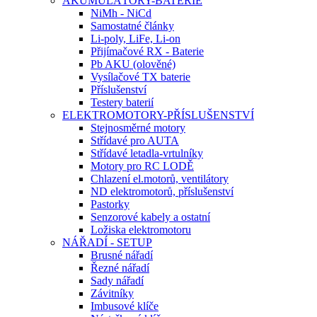
AKUMULÁTORY-BATERIE
NiMh - NiCd
Samostatné články
Li-poly, LiFe, Li-on
Přijímačové RX - Baterie
Pb AKU (olověné)
Vysílačové TX baterie
Příslušenství
Testery baterií
ELEKTROMOTORY-PŘÍSLUŠENSTVÍ
Stejnosměrné motory
Střídavé pro AUTA
Střídavé letadla-vrtulníky
Motory pro RC LODĚ
Chlazení el.motorů, ventilátory
ND elektromotorů, příslušenství
Pastorky
Senzorové kabely a ostatní
Ložiska elektromotoru
NÁŘADÍ - SETUP
Brusné nářadí
Řezné nářadí
Sady nářadí
Závitníky
Imbusové klíče