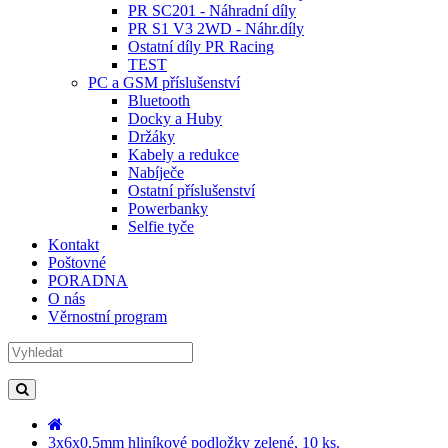
PR SC201 - Náhradní díly
PR S1 V3 2WD - Náhr.díly
Ostatní díly PR Racing
TEST
PC a GSM příslušenství
Bluetooth
Docky a Huby
Držáky
Kabely a redukce
Nabíječe
Ostatní příslušenství
Powerbanky
Selfie tyče
Kontakt
Poštovné
PORADNA
O nás
Věrnostní program
3x6x0,5mm hliníkové podložky zelené, 10 ks.