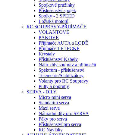
Spojkové pružinky
Příslušenství spojek
Spojky - 2 SPEED
Ložiska motorů
RC SOUPRAVY-PŘIJÍMAČE
VOLANTOVÉ
PÁKOVÉ
Přijímače AUTA a LODĚ
Přijímače LETECKÉ
Krystaly
Příslušenství-Kabely
Náhr. díly souprav a přijímačů
Spektrum - příslušenství
Telemetrie/Stabilizátory
Volanty pro RC Soupravy
Pulty a popruhy
SERVA - DÍLY
Micro-mini serva
Standartní serva
Maxi serva
Náhradní díly pro SERVA
Páky pro serva
Příslušenství pro serva
RC Naviáky