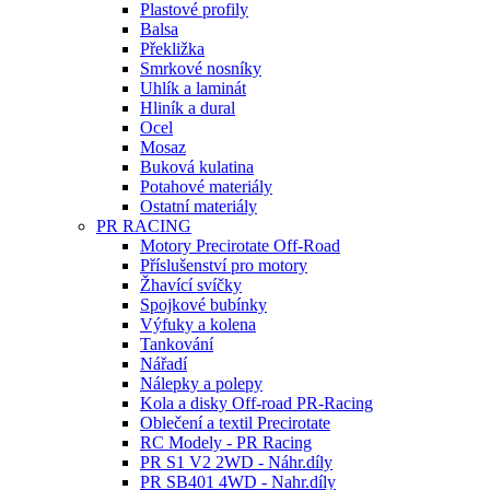
Plastové profily
Balsa
Překližka
Smrkové nosníky
Uhlík a laminát
Hliník a dural
Ocel
Mosaz
Buková kulatina
Potahové materiály
Ostatní materiály
PR RACING
Motory Precirotate Off-Road
Příslušenství pro motory
Žhavící svíčky
Spojkové bubínky
Výfuky a kolena
Tankování
Nářadí
Nálepky a polepy
Kola a disky Off-road PR-Racing
Oblečení a textil Precirotate
RC Modely - PR Racing
PR S1 V2 2WD - Náhr.díly
PR SB401 4WD - Nahr.díly